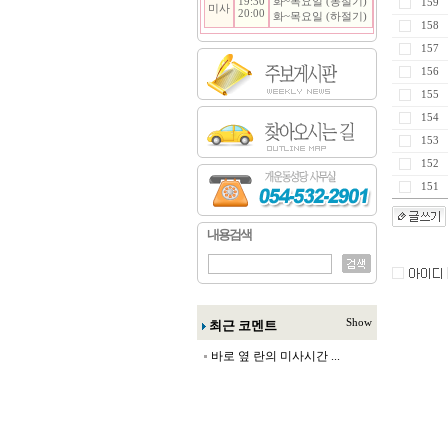
19:30
화~목요일 (동절기)
159
미사
20:00
화~목요일 (하절기)
158
157
156
155
154
153
152
151
내용검색
Show
최근 코멘트
바로 옆 란의 미사시간 ...