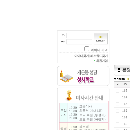
본당
165
164
163
교중미사
10:30
주일
초등부 미사 (토)
162
15:00
19:30
미사
토요 특전 (동절기)
161
20:00
토요 특전 (하절기)
160
금요일
10:00
평일